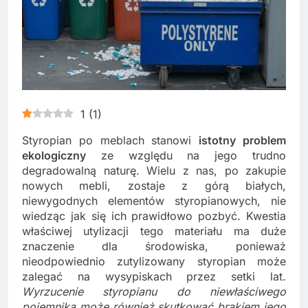
1
(
1
)
Styropian po meblach stanowi
istotny problem
ekologiczny
ze względu na jego trudno
degradowalną naturę. Wielu z nas, po zakupie
nowych mebli, zostaje z górą białych,
niewygodnych elementów styropianowych, nie
wiedząc jak się ich prawidłowo pozbyć. Kwestia
właściwej utylizacji tego materiału ma duże
znaczenie dla środowiska, ponieważ
nieodpowiednio zutylizowany styropian może
zalegać na wysypiskach przez setki lat.
Wyrzucenie styropianu do niewłaściwego
pojemnika może również skutkować brakiem jego