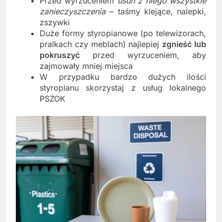
Przed wyrzuceniem
usuń z niego wszystkie
zanieczyszczenia
– taśmy klejące, nalepki,
zszywki
Duże formy styropianowe (po telewizorach,
pralkach czy meblach) najlepiej
zgnieść lub
pokruszyć
przed wyrzuceniem, aby
zajmowały mniej miejsca
W przypadku bardzo dużych ilości
styropianu skorzystaj z usług lokalnego
PSZOK