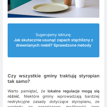
Sugerujemy lekturę:
Jak skutecznie usunąć zapach stęchlizny z
drewnianych mebli? Sprawdzone metody
Czy wszystkie gminy traktują styropian
tak samo?
Warto pamiętać, że
lokalne regulacje mogą się
różnić
. Niektóre gminy wprowadzają bardziej
restrykcyjne zasady dotyczące styropianu, ze
względu na ograniczone możliwości jego