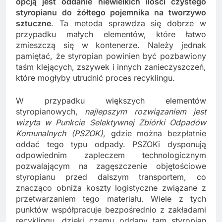
opcją jest oddanie niewielkich ilości czystego
styropianu do żółtego pojemnika na tworzywo
sztuczne
. Ta metoda sprawdza się dobrze w
przypadku małych elementów, które łatwo
zmieszczą się w kontenerze. Należy jednak
pamiętać, że styropian powinien być pozbawiony
taśm klejących, zszywek i innych zanieczyszczeń,
które mogłyby utrudnić proces recyklingu.
W przypadku większych elementów
styropianowych,
najlepszym rozwiązaniem jest
wizyta w Punkcie Selektywnej Zbiórki Odpadów
Komunalnych (PSZOK)
, gdzie można bezpłatnie
oddać tego typu odpady. PSZOKi dysponują
odpowiednim zapleczem technologicznym
pozwalającym na zagęszczenie objętościowe
styropianu przed dalszym transportem, co
znacząco obniża koszty logistyczne związane z
przetwarzaniem tego materiału. Wiele z tych
punktów współpracuje bezpośrednio z zakładami
recyklingu, dzięki czemu oddany tam styropian