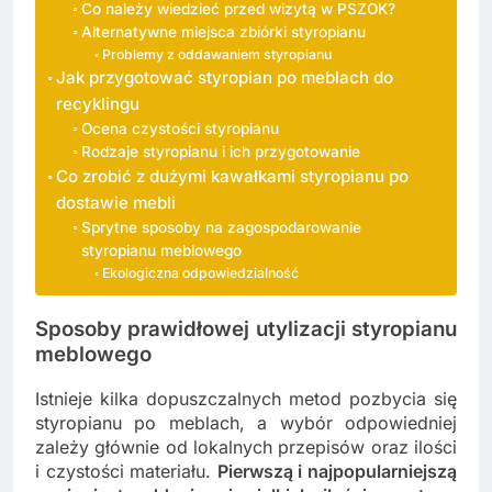
Co należy wiedzieć przed wizytą w PSZOK?
Alternatywne miejsca zbiórki styropianu
Problemy z oddawaniem styropianu
Jak przygotować styropian po meblach do
recyklingu
Ocena czystości styropianu
Rodzaje styropianu i ich przygotowanie
Co zrobić z dużymi kawałkami styropianu po
dostawie mebli
Sprytne sposoby na zagospodarowanie
styropianu meblowego
Ekologiczna odpowiedzialność
Sposoby prawidłowej utylizacji styropianu
meblowego
Istnieje kilka dopuszczalnych metod pozbycia się
styropianu po meblach, a wybór odpowiedniej
zależy głównie od lokalnych przepisów oraz ilości
i czystości materiału.
Pierwszą i najpopularniejszą