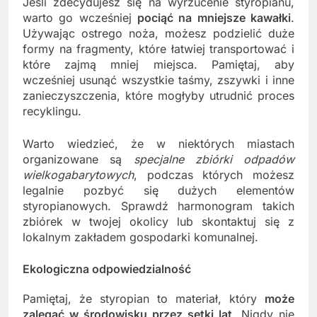
Jeśli zdecydujesz się na wyrzucenie styropianu,
warto go wcześniej
pociąć na mniejsze kawałki
.
Używając ostrego noża, możesz podzielić duże
formy na fragmenty, które łatwiej transportować i
które zajmą mniej miejsca. Pamiętaj, aby
wcześniej usunąć wszystkie taśmy, zszywki i inne
zanieczyszczenia, które mogłyby utrudnić proces
recyklingu.
Warto wiedzieć, że w niektórych miastach
organizowane są
specjalne zbiórki odpadów
wielkogabarytowych
, podczas których możesz
legalnie pozbyć się dużych elementów
styropianowych. Sprawdź harmonogram takich
zbiórek w twojej okolicy lub skontaktuj się z
lokalnym zakładem gospodarki komunalnej.
Ekologiczna odpowiedzialność
Pamiętaj, że styropian to materiał, który
może
zalegać w środowisku przez setki lat
. Nigdy nie