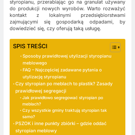
styropianu, przerabiając go na granulat używany
do produkcji nowych wyrobów. Warto rozważyć
kontakt z lokalnymi przedsiębiorstwami
zajmującymi się gospodarką odpadami, by
dowiedzieć się, czy oferują taką usługę.
SPIS TREŚCI
Sposoby prawidłowej utylizacji styropianu
meblowego
FAQ – Najczęściej zadawane pytania o
utylizację styropianu
Czy styropian po meblach to plastik? Zasady
prawidłowej segregacji
Jak prawidłowo segregować styropian po
meblach?
Czy wszystkie gminy traktują styropian tak
samo?
PSZOK i inne punkty zbiórki – gdzie oddać
styropian meblowy