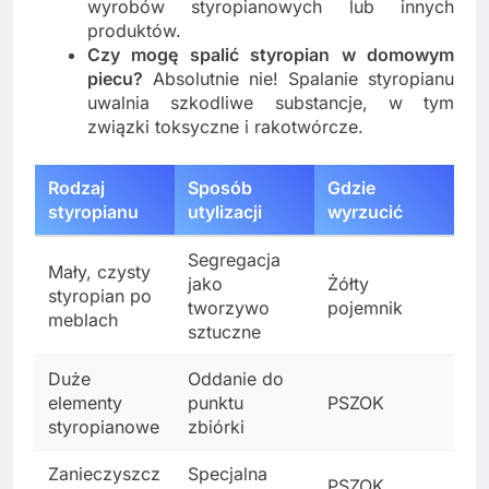
wyrobów styropianowych lub innych
produktów.
Czy mogę spalić styropian w domowym
piecu?
Absolutnie nie! Spalanie styropianu
uwalnia szkodliwe substancje, w tym
związki toksyczne i rakotwórcze.
Rodzaj
Sposób
Gdzie
styropianu
utylizacji
wyrzucić
Segregacja
Mały, czysty
jako
Żółty
styropian po
tworzywo
pojemnik
meblach
sztuczne
Duże
Oddanie do
elementy
punktu
PSZOK
styropianowe
zbiórki
Zanieczyszcz
Specjalna
PSZOK