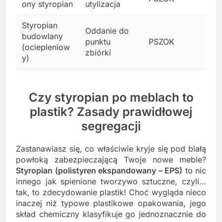
ony styropian
utylizacja
Styropian
Oddanie do
budowlany
punktu
PSZOK
(ociepleniow
zbiórki
y)
Czy styropian po meblach to
plastik? Zasady prawidłowej
segregacji
Zastanawiasz się, co właściwie kryje się pod białą
powłoką zabezpieczającą Twoje nowe meble?
Styropian (polistyren ekspandowany – EPS)
to nic
innego jak spienione tworzywo sztuczne, czyli…
tak, to zdecydowanie plastik! Choć wygląda nieco
inaczej niż typowe plastikowe opakowania, jego
skład chemiczny klasyfikuje go jednoznacznie do