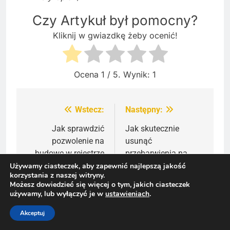
Czy Artykuł był pomocny?
Kliknij w gwiazdkę żeby ocenić!
Ocena
1
/ 5. Wynik:
1
Wstecz:
Następny:
Nawigacja
wpisu
Jak sprawdzić
Jak skutecznie
pozwolenie na
usunąć
budowę w rejestrze
przebarwienia na
publicznym?
meblach i przywrócić
Używamy ciasteczek, aby zapewnić najlepszą jakość
korzystania z naszej witryny.
Praktyczny poradnik
im dawny blask?
Możesz dowiedzieć się więcej o tym, jakich ciasteczek
2025
używamy, lub wyłączyć je w
ustawieniach
.
Akceptuj