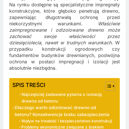
Na rynku dostępne są specjalistyczne impregnaty
konstrukcyjne, które głęboko penetrują drewno,
zapewniając długotrwałą ochronę przed
niekorzystnymi warunkami.
Właściwie
zaimpregnowane i odizolowane drewno może
zachować swoje właściwości przez
dziesięciolecia, nawet w trudnych warunkach
. W
przypadku konstrukcji ogrodowych czy
fundamentów budynków drewnianych, podwójna
ochrona w postaci impregnacji i izolacji jest
absolutnie niezbędna.
SPIS TREŚCI
Najczęściej zadawane pytania o izolację
drewna od betonu
Dlaczego warto odizolować drewno od
betonu? Konsekwencje braku zabezpieczenia
Wpływ na trwałość i bezpieczeństwo konstrukcji
Problemy ekonomiczne związane z brakiem