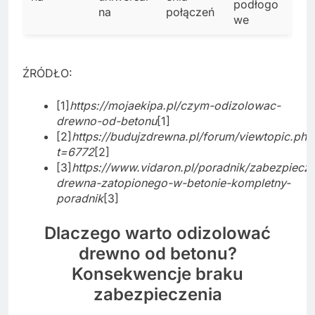
podłogo
na
połączeń
we
ŹRÓDŁO:
[1]
https://mojaekipa.pl/czym-odizolowac-
drewno-od-betonu
[1]
[2]
https://budujzdrewna.pl/forum/viewtopic.php
t=6772
[2]
[3]
https://www.vidaron.pl/poradnik/zabezpiecze
drewna-zatopionego-w-betonie-kompletny-
poradnik
[3]
Dlaczego warto odizolować
drewno od betonu?
Konsekwencje braku
zabezpieczenia