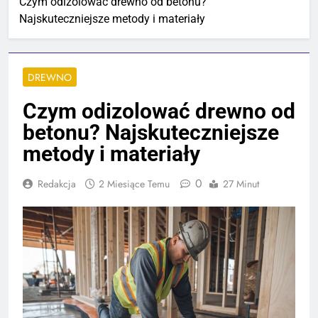
Czym odizolować drewno od betonu?
Najskuteczniejsze metody i materiały
DREWNO
Czym odizolować drewno od
betonu? Najskuteczniejsze
metody i materiały
0
Redakcja
2 Miesiące Temu
27 Minut