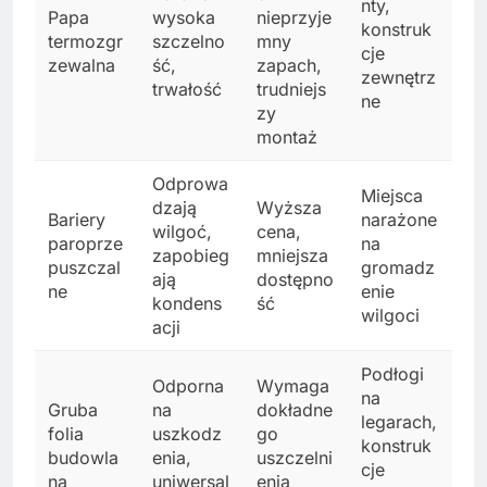
nty,
Papa
wysoka
nieprzyje
konstruk
termozgr
szczelno
mny
cje
zewalna
ść,
zapach,
zewnętrz
trwałość
trudniejs
ne
zy
montaż
Odprowa
Miejsca
dzają
Wyższa
Bariery
narażone
wilgoć,
cena,
paroprze
na
zapobieg
mniejsza
puszczal
gromadz
ają
dostępno
ne
enie
kondens
ść
wilgoci
acji
Podłogi
Odporna
Wymaga
na
Gruba
na
dokładne
legarach,
folia
uszkodz
go
konstruk
budowla
enia,
uszczelni
cje
na
uniwersal
enia