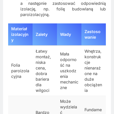
a następnie zastosować odpowiednią
izolację, np. folię budowlaną lub
paroizolacyjną.
Materiał
Zastoso
izolacyjn
Zalety
Wady
wanie
y
Łatwy
Wnętrza,
Mała
montaż,
konstruk
odporno
niska
cje
Folia
ść na
cena,
nienaraż
paroizola
uszkodz
dobra
one na
cyjna
enia
bariera
duże
mechanic
dla
obciążen
zne
wilgoci
ia
Może
wydziela
Fundame
Bardzo
ć