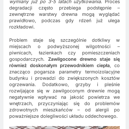
wymiany już po 3-5 latach użytkowania
. Proces
degradacji często przebiega podstępnie –
zewnętrzne warstwy drewna mogą wyglądać
prawidłowo, podczas gdy rdzeń już ulega
rozkładowi.
Problem staje się szczególnie dotkliwy w
miejscach o podwyższonej wilgotności –
piwnicach, łazienkach czy pomieszczeniach
gospodarczych.
Zawilgocone drewno staje się
również doskonałym przewodnikiem ciepła
, co
znacząco pogarsza parametry termoizolacyjne
budynku i prowadzi do zwiększonych kosztów
ogrzewania. Dodatkowo, grzyby i pleśnie
rozwijające się w zawilgoconym drewnie mogą
negatywnie wpływać na jakość powietrza we
wnętrzach, przyczyniając się do problemów
zdrowotnych mieszkańców – od alergii po
poważniejsze dolegliwości układu oddechowego.