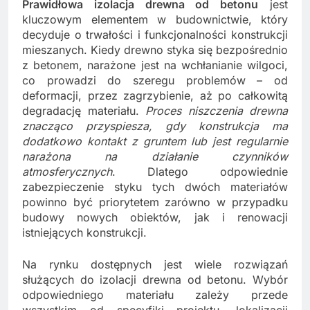
Prawidłowa izolacja drewna od betonu
jest
kluczowym elementem w budownictwie, który
decyduje o trwałości i funkcjonalności konstrukcji
mieszanych. Kiedy drewno styka się bezpośrednio
z betonem, narażone jest na wchłanianie wilgoci,
co prowadzi do szeregu problemów – od
deformacji, przez zagrzybienie, aż po całkowitą
degradację materiału.
Proces niszczenia drewna
znacząco przyspiesza, gdy konstrukcja ma
dodatkowo kontakt z gruntem lub jest regularnie
narażona na działanie czynników
atmosferycznych
. Dlatego odpowiednie
zabezpieczenie styku tych dwóch materiałów
powinno być priorytetem zarówno w przypadku
budowy nowych obiektów, jak i renowacji
istniejących konstrukcji.
Na rynku dostępnych jest wiele rozwiązań
służących do izolacji drewna od betonu. Wybór
odpowiedniego materiału zależy przede
wszystkim od specyfiki projektu, lokalizacji