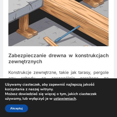
Zabezpieczanie drewna w konstrukcjach
zewnętrznych
Konstrukcje zewnętrzne, takie jak tarasy, pergole
czy schody, są szczególnie narażone na
ekstremalne warunki.
W tych przypadkach
Używamy ciasteczek, aby zapewnić najlepszą jakość
korzystania z naszej witryny.
izolacja musi spełniać najwyższe standardy
Możesz dowiedzieć się więcej o tym, jakich ciasteczek
odporności
na zmienne warunki atmosferyczne i
używamy, lub wyłączyć je w
ustawieniach
.
promieniowanie UV. Sprawdzają się tutaj:
Akceptuj
Membrany EPDM o zwiększonej grubości