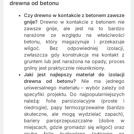
drewna od betonu
Czy drewno w kontakcie z betonem zawsze
gnije?
Drewno w kontakcie z betonem nie
zawsze gnije, ale jest na to bardzo
narażone ze względu na właściwości
betonu, który magazynuje i przekazuje
wilgoć. Bez odpowiedniej izolacji,
zwłaszcza gdy konstrukcja ma kontakt z
gruntem lub jest narażona na opady, proces
gnilny jest praktycznie nieunikniony.
Jaki jest najlepszy materiał do izolacji
drewna od betonu?
Nie ma jednego
uniwersalnego materiału – wybór zależy od
specyfiki projektu. Do najpopularniejszych
należą: folie paroizolacyjne (proste i
niedrogie), papy termozgrzewalne (bardzo
skuteczne, ale mogą wydzielać zapach),
bariery paroprzepuszczalne (dobre w
miejscach, gdzie gromadzi się wilgoć) oraz
grube folie budowlane (odporne na