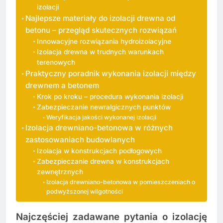
izolacji
Najlepsze materiały do izolacji drewna od
betonu – przegląd skutecznych rozwiązań
Innowacyjne rozwiązania hydroizolacyjne
Izolacja drewna w trudnych warunkach
terenowych
Praktyczny poradnik wykonania izolacji między
drewnem a betonem
Krok po kroku – procedura wykonania izolacji
Zabezpieczanie newralgicznych punktów
Weryfikacja jakości wykonanej izolacji
Izolacja drewniano-betonowa w różnych
zastosowaniach budowlanych
Izolacja w konstrukcjach podłogowych
Zabezpieczanie drewna w konstrukcjach
zewnętrznych
Izolacja drewniano-betonowa w pomieszczeniach o
podwyższonej wilgotności
Najczęściej zadawane pytania o izolację