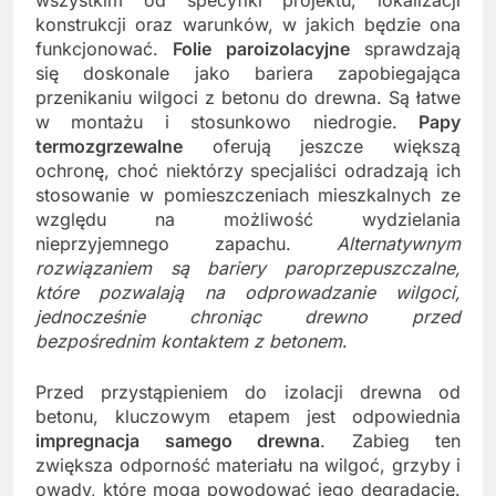
konstrukcji oraz warunków, w jakich będzie ona
funkcjonować.
Folie paroizolacyjne
sprawdzają
się doskonale jako bariera zapobiegająca
przenikaniu wilgoci z betonu do drewna. Są łatwe
w montażu i stosunkowo niedrogie.
Papy
termozgrzewalne
oferują jeszcze większą
ochronę, choć niektórzy specjaliści odradzają ich
stosowanie w pomieszczeniach mieszkalnych ze
względu na możliwość wydzielania
nieprzyjemnego zapachu.
Alternatywnym
rozwiązaniem są bariery paroprzepuszczalne,
które pozwalają na odprowadzanie wilgoci,
jednocześnie chroniąc drewno przed
bezpośrednim kontaktem z betonem
.
Przed przystąpieniem do izolacji drewna od
betonu, kluczowym etapem jest odpowiednia
impregnacja samego drewna
. Zabieg ten
zwiększa odporność materiału na wilgoć, grzyby i
owady, które mogą powodować jego degradację.